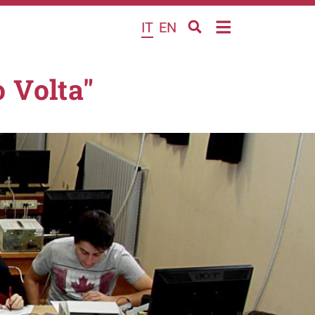
IT
EN
 Volta"