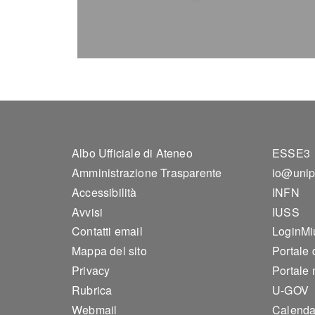
Footer 1
Foo
Albo Ufficiale di Ateneo
ESSE3
Amministrazione Trasparente
io@unip
Accessibilità
INFN
Avvisi
IUSS
Contatti email
LoginMi
Mappa del sito
Portale
Privacy
Portale 
Rubrica
U-GOV
Webmail
Calenda