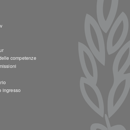
ter 2
v
ur
 delle competenze
missioni
rio
 ingresso