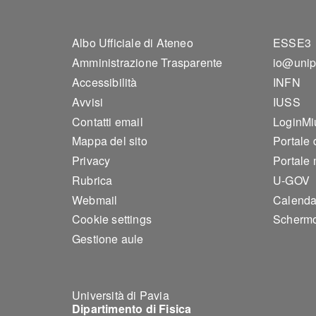
Footer 1
Foo
Albo Ufficiale di Ateneo
ESSE3
Amministrazione Trasparente
io@unip
Accessibilità
INFN
Avvisi
IUSS
Contatti email
LoginMi
Mappa del sito
Portale
Privacy
Portale 
Rubrica
U-GOV
Webmail
Calenda
Cookie settings
Schermo
Gestione aule
Università di Pavia
Dipartimento di Fisica