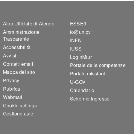
Footer 1
Footer 2
Albo Ufficiale di Ateneo
ESSE3
Amministrazione
io@unipv
Trasparente
INFN
Accessibilità
IUSS
Avvisi
LoginMiur
Contatti email
Portale delle competenze
Mappa del sito
Portale missioni
Privacy
U-GOV
Rubrica
Calendario
Webmail
Schermo ingresso
Cookie settings
Gestione aule