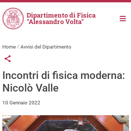
Salta al contenuto principale
Dipartimento di Fisica
"Alessandro Volta"
Home
Avvisi del Dipartimento
Links condivisione social
Share button
Incontri di fisica moderna:
Nicolò Valle
10 Gennaio 2022
Immagine