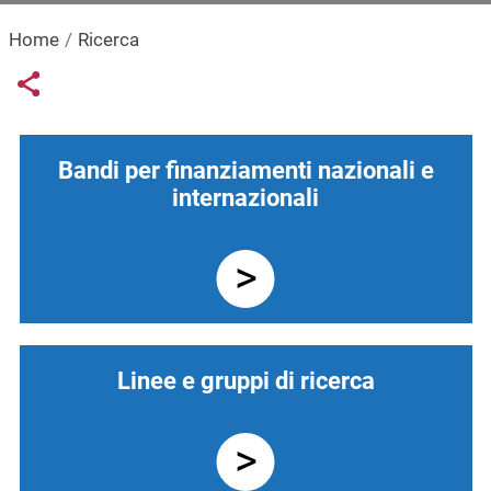
Home
Ricerca
Links condivisione social
Share button
Navigazione principale
Bandi per finanziamenti nazionali e
internazionali
Linee e gruppi di ricerca