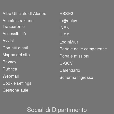
Footer 1
Footer 2
Albo Ufficiale di Ateneo
ESSE3
Amministrazione
io@unipv
Trasparente
INFN
Accessibilità
IUSS
Avvisi
LoginMiur
Contatti email
Portale delle competenze
Mappa del sito
Portale missioni
Privacy
U-GOV
Rubrica
Calendario
Webmail
Schermo ingresso
Cookie settings
Gestione aule
Social di Dipartimento