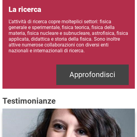
La ricerca
L’attività di ricerca copre molteplici settori: fisica
generale e sperimentale, fisica teorica, fisica della
materia, fisica nucleare e subnucleare, astrofisica, fisica
applicata, didattica e storia della fisica. Sono inoltre
attive numerose collaborazioni con diversi enti
nazionali e internazionali di ricerca.
Approfondisci
Testimonianze
Immagine