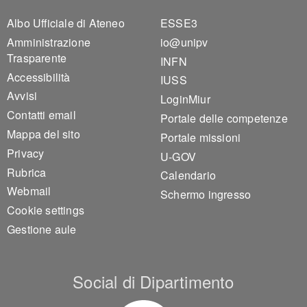
Footer 1
Footer 2
Albo Ufficiale di Ateneo
ESSE3
Amministrazione
io@unipv
Trasparente
INFN
Accessibilità
IUSS
Avvisi
LoginMiur
Contatti email
Portale delle competenze
Mappa del sito
Portale missioni
Privacy
U-GOV
Rubrica
Calendario
Webmail
Schermo ingresso
Cookie settings
Gestione aule
Social di Dipartimento