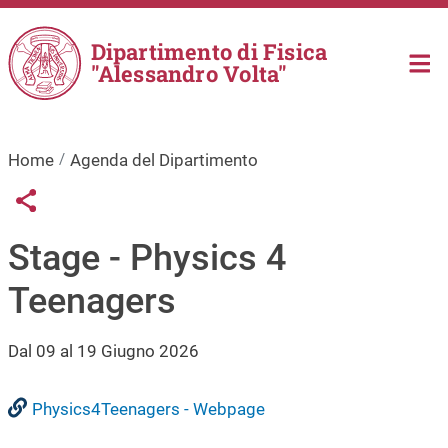
Salta al contenuto principale
Dipartimento di Fisica
"Alessandro Volta"
Home
Agenda del Dipartimento
Links condivisione social
Share button
Stage - Physics 4
Teenagers
Dal 09 al 19 Giugno 2026
Physics4Teenagers - Webpage