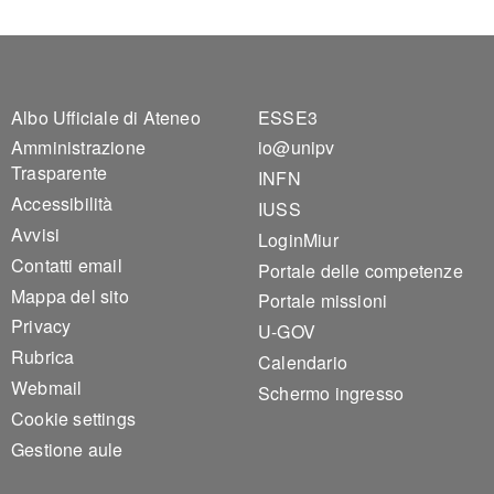
Footer 1
Footer 2
Albo Ufficiale di Ateneo
ESSE3
Amministrazione
io@unipv
Trasparente
INFN
Accessibilità
IUSS
Avvisi
LoginMiur
Contatti email
Portale delle competenze
Mappa del sito
Portale missioni
Privacy
U-GOV
Rubrica
Calendario
Webmail
Schermo ingresso
Cookie settings
Gestione aule