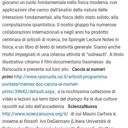
giocano un ruolo fondamentale nella fisica moderna, con
applicazioni che vanno dall’analisi della natura delle
interazioni fondamentali, alla fisica dello stato solido, alla
computazione quantistica. Il nostro gruppo ha numerose
collaborazioni internazionali e negli anni ha prodotto
centinaia di articoli di ricerca, tre Springer Lecture Notes in
fisica, e un libro di testo di relatività generale. Siamo anche
molto impegnati in una intensa attività di “outreach”. A titolo
illustrativo citiamo il film-documentario trasmesso da
Raiscuola e presente sul loro sito :
Caccia ai numeri
primi
http://www.raiscuola.rai.it/articoli-programma-
puntate/memex-doc-caccia-ai-numeri-
primi/39642/default.aspx
, e la ricchissima collezione di
video e lezioni sui temi tipici del
dialogo fra le due culture
raccolti sul sito dell’accademia
ScienzaNuova
http://www.scienzanuova.org/it/
di cui Mauro Carfora è,
insieme ai filosofi Ivo DeGennaro (Libera Università di